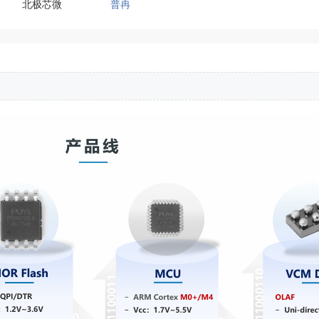
北极芯微
普冉