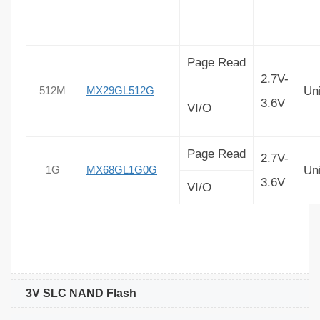
Page Read
2.7V-
Un
512M
MX29GL512G
3.6V
VI/O
Page Read
2.7V-
Un
1G
MX68GL1G0G
3.6V
VI/O
3V SLC NAND Flash