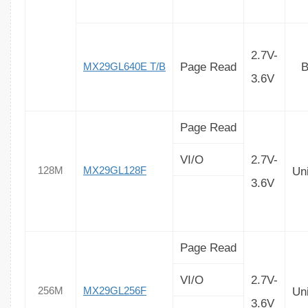
2.7V-
Page Read
B
MX29GL640E T/B
3.6V
Page Read
VI/O
2.7V-
Un
128M
MX29GL128F
3.6V
Page Read
VI/O
2.7V-
Un
256M
MX29GL256F
3.6V