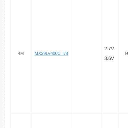
2.7V-
B
4M
MX29LV400C T/B
3.6V