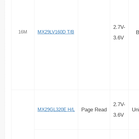
2.7V-
B
16M
MX29LV160D T/B
3.6V
2.7V-
Page Read
Un
MX29GL320E H/L
3.6V