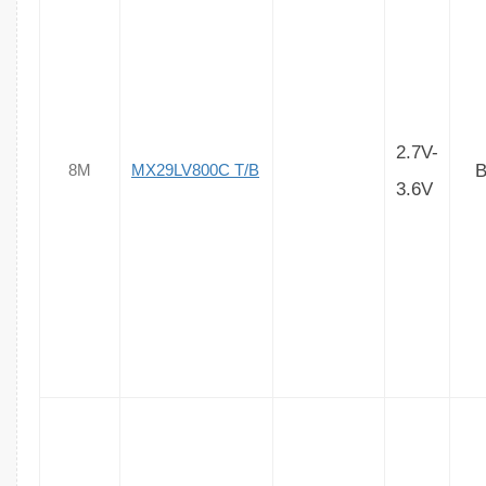
2.7V-
B
8M
MX29LV800C T/B
3.6V