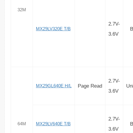
32M
2.7V-
B
MX29LV320E T/B
3.6V
2.7V-
Page Read
Un
MX29GL640E H/L
3.6V
2.7V-
B
64M
MX29LV640E T/B
3.6V