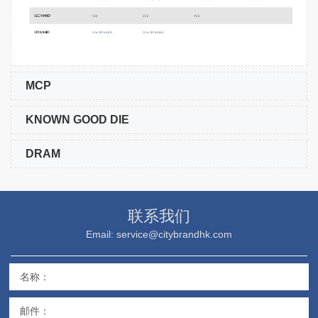
MCP
KNOWN GOOD DIE
DRAM
联系我们
Email: service@citybrandhk.com
名称：
邮件：