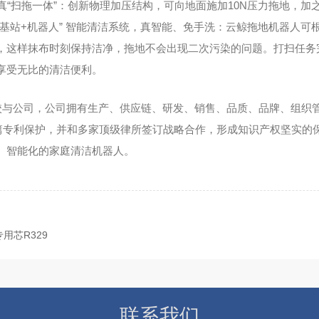
真“扫拖一体”：创新物理加压结构，可向地面施加10N压力拖地，
加之
基站+机器人” 智能清洁系统，真智能、免手洗：云鲸拖地机器人
，这样抹布时刻保持洁净，拖地不会出现二次污染的问题。打扫任务
享受无比的清洁便利。
高校与公司，公司拥有生产、供应链、研发、销售、品质、品牌、组织
00多篇专利保护，并和多家顶级律所签订战略合作，形成知识产权坚实
、智能化的家庭清洁机器人。
用芯R329
联系我们