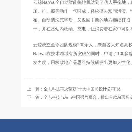
云鲸Narwal全自动智能拖
地
机达到了
仿人手拖地，
压、推、擦等动作一气呵成，轻松擦去顽固污渍。“
布。自动清洗完毕后，又返回中断的地方继续打扫
干，并在基站内收纳、充电，让消费者在家中可以
云鲸成立至今团队规模200余人，来自各大知名
Narwal在技术领域有所突破的同时，申请了1
发力度，用极致地产品思维持续研发出更加人性化
上一篇：全志科技再次荣获“十大中国IC设计公司”奖
下一篇：全志科技与Arm中国强势联合，推出首款AI语音专