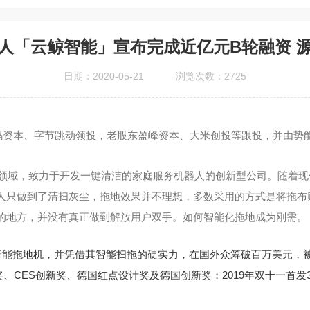
人「云鲸智能」宣布完成近亿元B轮融资 
日期：2020-05-21
浏览次数：2725
码资本、
字节跳动
领投，老股东盈峰资本、大米创投等跟投，并由势
器人领域，致力于开发一键清洁的家庭服务机器人的创新型公司。随着
人只做到了清扫灰尘，拖地效果并不理想，多数采用的方式是将拖布贴
的地方，并没有真正做到解放用户双手。如何智能化拖地成为刚需。
动智能拖地机，并凭借其智能扫拖的硬实力，在国外众筹破百万美元，被
金奖、CES创新奖、德国红点设计奖及德国创新奖；2019年双十一