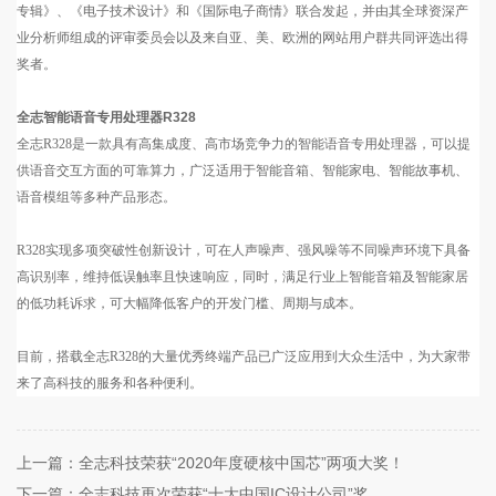
专辑》、《电子技术设计》和《国际电子商情》联合发起，并由其全球资深产
业分析师组成的评审委员会以及来自亚、美、欧洲的网站用户群共同评选出得
奖者。
全志智能语音专用处理器
R328
全志
R328
是一款具有高集成度、高市场竞争力的智能语音专用处理器，可以提
供语音交互方面的可靠算力，广泛适用于智能音箱、智能家电、智能故事机、
语音模组等多种产品形态。
R328
实现多项突破性创新设计，可在人声噪声、强风噪等不同噪声环境下具备
高识别率，维持低误触率且快速响应，同时，满足行业上智能音箱及智能家居
的低功耗诉求，可大幅降低客户的开发门槛、周期与成本。
目前，搭载全志
R328
的大量优秀终端产品已广泛应用到大众生活中，为大家带
来了高科技的服务和各种便利。
上一篇：全志科技荣获“2020年度硬核中国芯”两项大奖！
下一篇：全志科技再次荣获“十大中国IC设计公司”奖