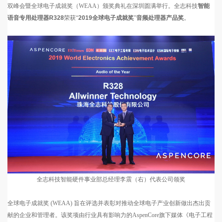
双峰会暨全球电子成就奖（
WEAA
）颁奖典礼在深圳圆满举行。全志科技
智能
语音专用处理器
R328
荣获
“
2019
全球电子成就奖
”
音频处理器产品奖
。
全志科技智能硬件事业部总经理李震（右）代表公司领奖
全球电子成就奖
(WEAA)
旨在评选并表彰对推动全球电子产业创新做出杰出贡
献的企业和管理者。该奖项由行业具有影响力的
AspenCore
旗下媒体《电子工程